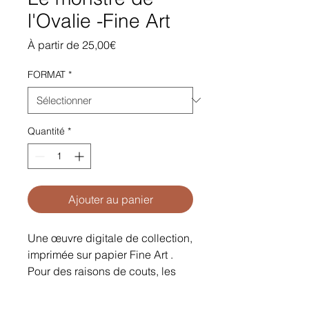
l'Ovalie -Fine Art
Prix
À partir de
25,00€
promotionnel
FORMAT
*
Quantité
*
Ajouter au panier
Une œuvre digitale de collection,
imprimée sur papier Fine Art .
Pour des raisons de couts, les
tirages sont faits au compte
goutte. Si tu constates une