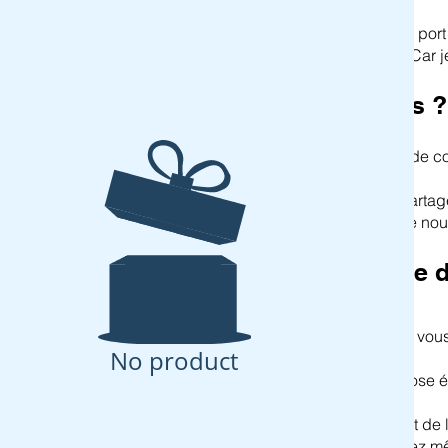
Il vous suffit de payer les frais de p
d'envoyer mon art gratuitement. Car j
Où est le piège alors
Il n'y a pas d'abonnement ni de de c
Je fais cela parce que je veux partag
pour qu'ils reviennent acheter de nou
Ma fameuse garantie 
Je suis absolument certaine que vou
No product
Mais pour vous rassurer, je propose 
Si vous n'êtes pas 100 % satisfait de 
m'envoyer un e-mail. Vous pouvez mê