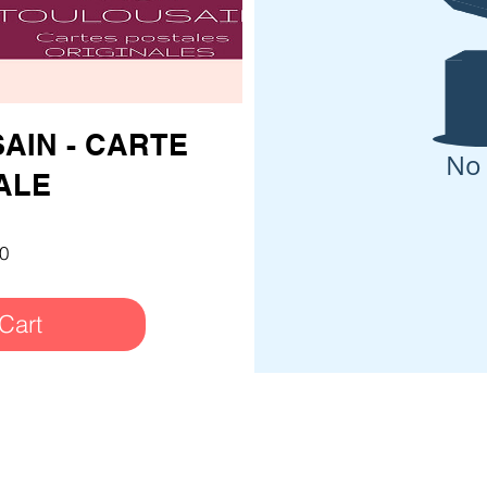
AIN - CARTE
No
ALE
Price
0
Cart